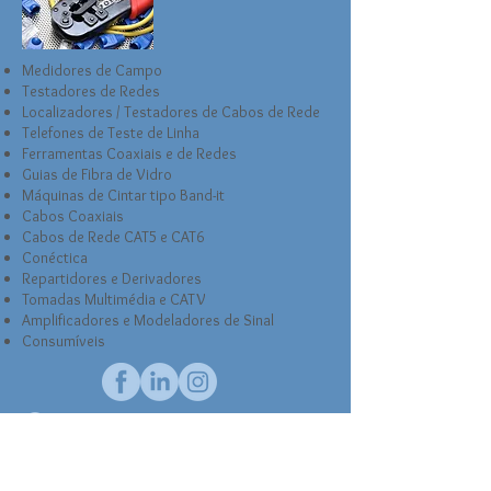
Medidores de Campo
Testadores de Redes
Localizadores / Testadores de Cabos de Rede
Telefones de Teste de Linha
Ferramentas Coaxiais e de Redes
Guias de Fibra de Vidro
Máquinas de Cintar tipo Band-it
Cabos Coaxiais
Cabos de Rede CAT5 e CAT6
Conéctica
Repartidores e Derivadores
Tomadas Multimédia e CATV
Amplificadores e Modeladores de Sinal
Consumíveis
Rua Sociedade dos Poveiros de S.Paulo, 48
4495-597
PÓVOA DE VARZIM
LINKS