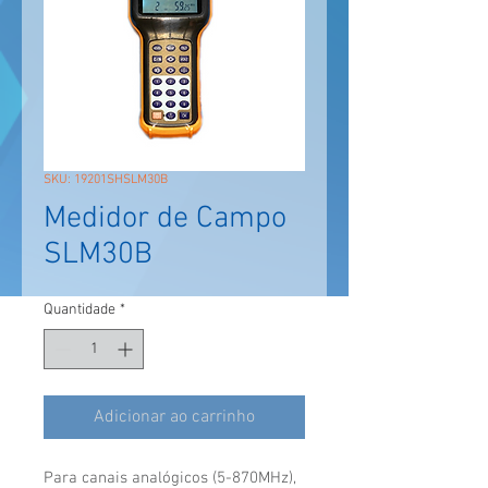
SKU: 19201SHSLM30B
Medidor de Campo
SLM30B
Quantidade
*
Adicionar ao carrinho
Para canais analógicos (5-870MHz),