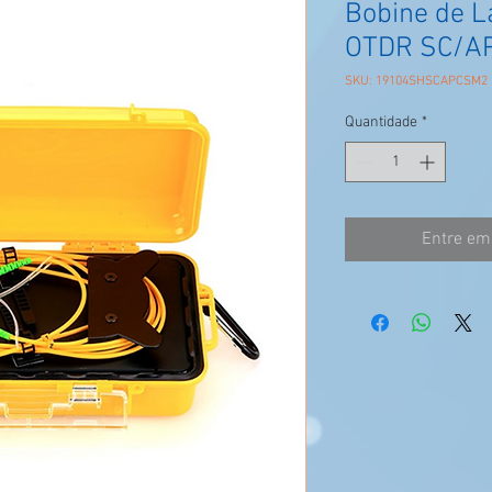
Bobine de 
OTDR SC/A
SKU: 19104SHSCAPCSM2
Quantidade
*
Entre em