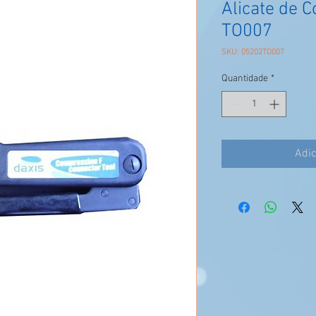
Alicate de 
TO007
SKU: 05202TO007
Quantidade
*
Adic